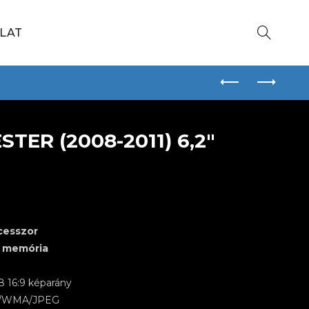
LAT
TER (2008-2011) 6,2″
cesszor
 memória
 16:9 képarány
I/WMA/JPEG