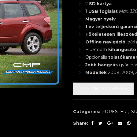
2
SD kártya
1
USB foglalat
Max. 32
Magyar nyelv
1 év teljeskörű garanc
Tökéletesen illeszked
Offline navigáció
, bár
Bluetooth
kihangosító
Opcionális
tolatókame
Jobb hangzás
gyári ha
Modellek
2008, 2009, 2
ÁRAJÁNLAT KÉRÉSE
Categories:
FORESTER
,
S
Share