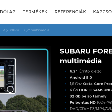
ZDŐLAP
TERMÉKEK
REFERENCIÁK
KAPCSO
 (2008-2011) 6,2″ multimédia
SUBARU FORES
multimédia
6,2″
Érintő kijelző
Android 9.0
1,6 Ghz
Octa-Core Pro
4 Gb
DDR III SAMSUNG
32 Gb belső tárhely
Felbontás HD
1024×768
DVD/CD/MP3/MP4/AV