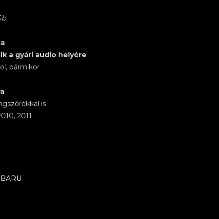
Gb
ia
ik a gyári audio helyére
hol, bármikor
ra
ngszórókkal is
010, 2011
UBARU