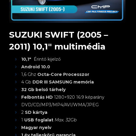
SUZUKI SWIFT (2005 –
2011) 10,1″ multimédia
10,1″
Érintő kijelző
Android 10.0
1,6 Ghz
Octa-Core Processzor
4 Gb
DDR III SAMSUNG memória
32 Gb belső tárhely
Felbontás HD
1280×920 16:9 képarány
DVD/CD/MP3/MP4/AVI/WMA/JPEG
2
SD kártya
1
USB foglalat
Max. 32Gb
Magyar nyelv
1 év teljeskörű garancia