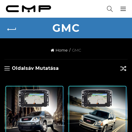
GMC
Home
GMC
Oldalsáv Mutatása